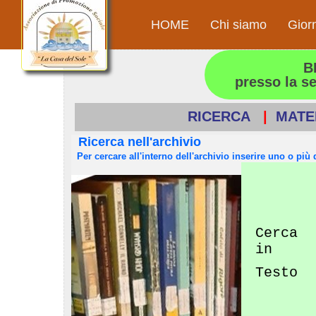
HOME
Chi siamo
Gior
B
presso la s
RICERCA
|
MATE
Ricerca nell'archivio
Per cercare all'interno dell'archivio inserire uno o più d
Cerca
in
Testo