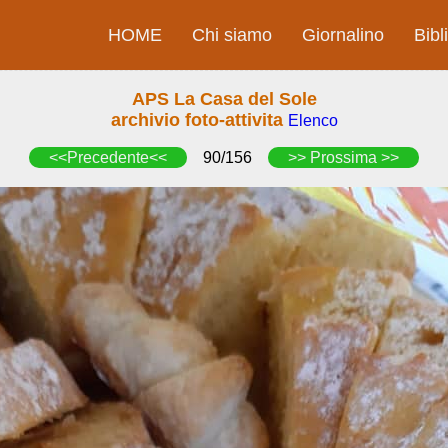
HOME
Chi siamo
Giornalino
Bibl
APS La Casa del Sole
archivio foto-attivita
Elenco
<<Precedente<<
90/156
>> Prossima >>